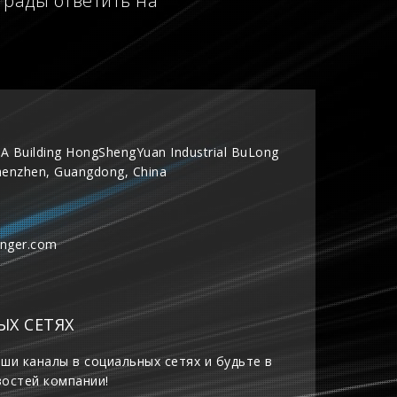
 рады ответить на
A Building HongShengYuan Industrial BuLong
henzhen, Guangdong, China
inger.com
ЫХ СЕТЯХ
ши каналы в социальных сетях и будьте в
востей компании!