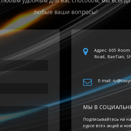
 любым удобным для вас способом, мы всегда
любые ваши вопросы!
Адрес: 605 Room 
Road, BanTian, S
E-mail: ru@touy
МЫ В СОЦИАЛЬН
Подписывайтесь на на
курсе всех акций и но