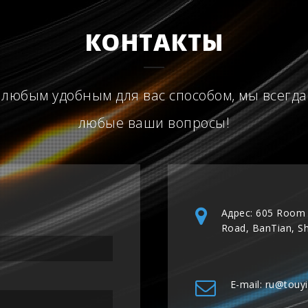
КОНТАКТЫ
 любым удобным для вас способом, мы всегда
любые ваши вопросы!
Адрес: 605 Room 
Road, BanTian, S
E-mail: ru@touy