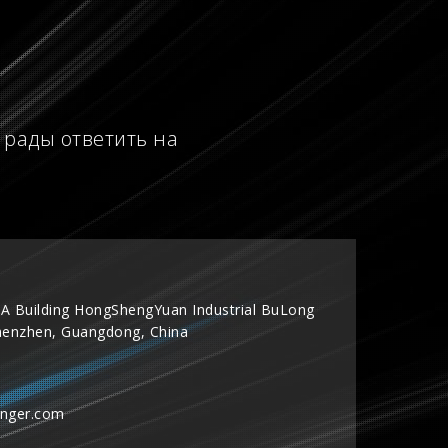
 рады ответить на
A Building HongShengYuan Industrial BuLong
henzhen, Guangdong, China
inger.com