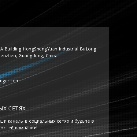
A Building HongShengYuan Industrial BuLong
henzhen, Guangdong, China
inger.com
ЫХ СЕТЯХ
ши каналы в социальных сетях и будьте в
востей компании!