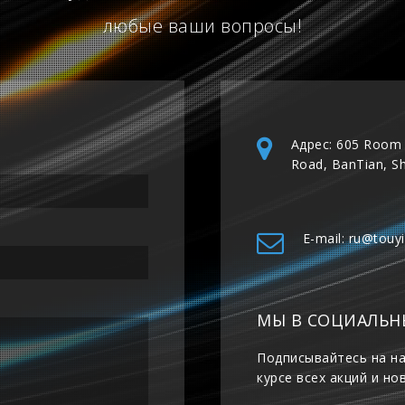
любые ваши вопросы!
Адрес: 605 Room 
Road, BanTian, S
E-mail: ru@touy
МЫ В СОЦИАЛЬН
Подписывайтесь на на
курсе всех акций и но