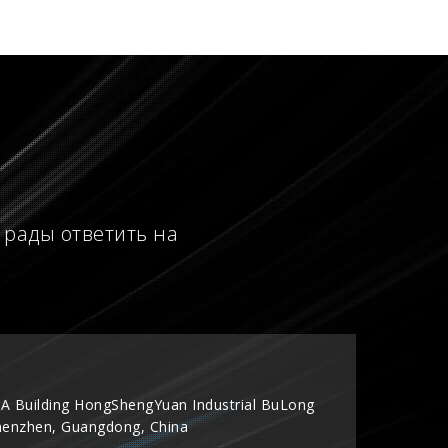
 рады ответить на
A Building HongShengYuan Industrial BuLong
henzhen, Guangdong, China