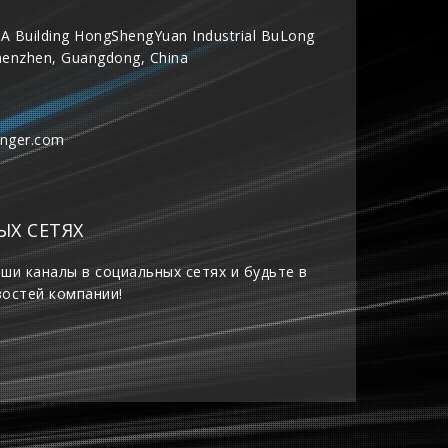
A Building HongShengYuan Industrial BuLong
henzhen, Guangdong, China
inger.com
ЫХ СЕТЯХ
ши каналы в социальных сетях и будьте в
востей компании!