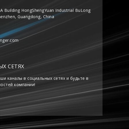
A Building HongShengYuan Industrial BuLong
henzhen, Guangdong, China
inger.com
ЫХ СЕТЯХ
ши каналы в социальных сетях и будьте в
востей компании!