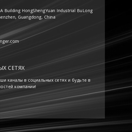
A Building HongShengYuan Industrial BuLong
henzhen, Guangdong, China
inger.com
ЫХ СЕТЯХ
ши каналы в социальных сетях и будьте в
востей компании!