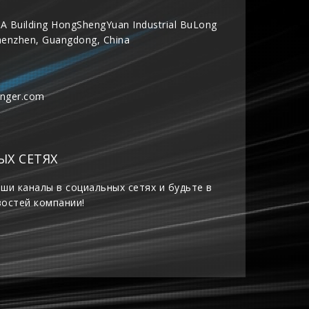
A Building HongShengYuan Industrial BuLong
henzhen, Guangdong, China
inger.com
ЫХ СЕТЯХ
ши каналы в социальных сетях и будьте в
востей компании!