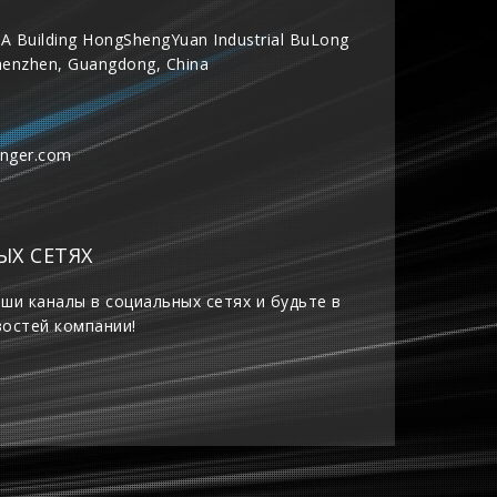
A Building HongShengYuan Industrial BuLong
henzhen, Guangdong, China
inger.com
ЫХ СЕТЯХ
ши каналы в социальных сетях и будьте в
востей компании!