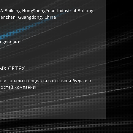
A Building HongShengYuan Industrial BuLong
henzhen, Guangdong, China
inger.com
ЫХ СЕТЯХ
ши каналы в социальных сетях и будьте в
востей компании!