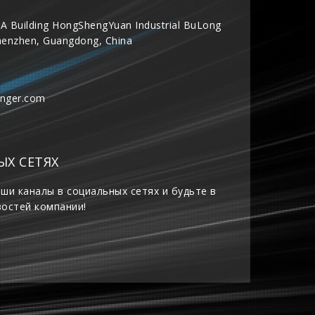
A Building HongShengYuan Industrial BuLong
henzhen, Guangdong, China
inger.com
ЫХ СЕТЯХ
ши каналы в социальных сетях и будьте в
востей компании!