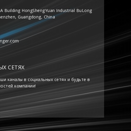
A Building HongShengYuan Industrial BuLong
henzhen, Guangdong, China
inger.com
ЫХ СЕТЯХ
ши каналы в социальных сетях и будьте в
востей компании!