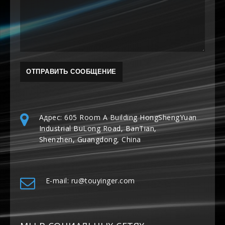
Адрес: 605 Room A Building HongShengYuan
Industrial BuLong Road, BanTian,
Shenzhen, Guangdong, China
E-mail: ru@touyinger.com