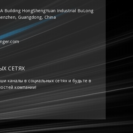
A Building HongShengYuan Industrial BuLong
henzhen, Guangdong, China
inger.com
ЫХ СЕТЯХ
ши каналы в социальных сетях и будьте в
востей компании!