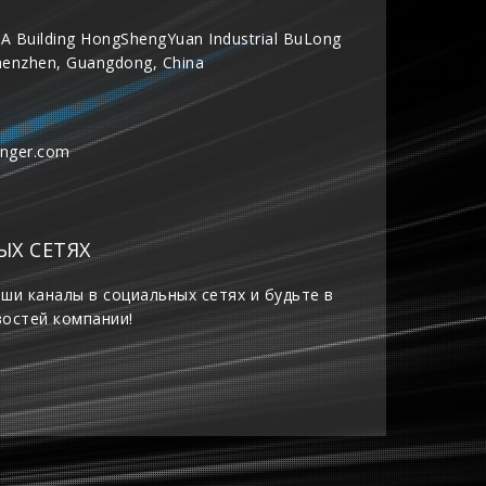
A Building HongShengYuan Industrial BuLong
henzhen, Guangdong, China
inger.com
ЫХ СЕТЯХ
ши каналы в социальных сетях и будьте в
востей компании!