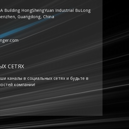
A Building HongShengYuan Industrial BuLong
henzhen, Guangdong, China
inger.com
ЫХ СЕТЯХ
ши каналы в социальных сетях и будьте в
востей компании!