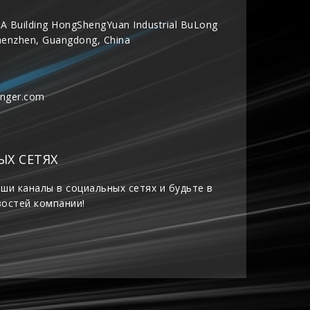
A Building HongShengYuan Industrial BuLong
henzhen, Guangdong, China
inger.com
ЫХ СЕТЯХ
ши каналы в социальных сетях и будьте в
востей компании!