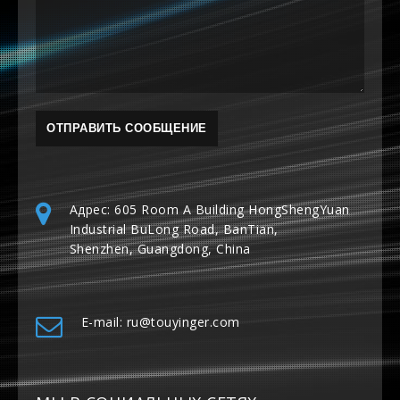
Адрес: 605 Room A Building HongShengYuan
Industrial BuLong Road, BanTian,
Shenzhen, Guangdong, China
E-mail: ru@touyinger.com