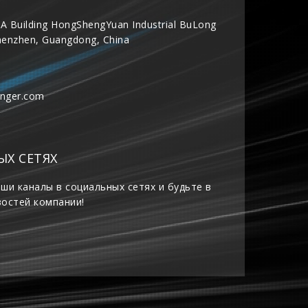
A Building HongShengYuan Industrial BuLong
henzhen, Guangdong, China
inger.com
ЫХ СЕТЯХ
ши каналы в социальных сетях и будьте в
востей компании!