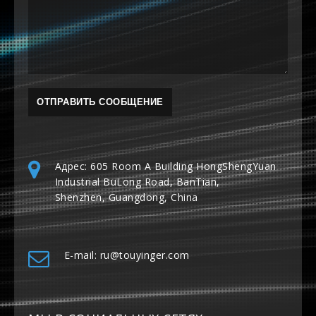
Адрес: 605 Room A Building HongShengYuan
Industrial BuLong Road, BanTian,
Shenzhen, Guangdong, China
E-mail: ru@touyinger.com