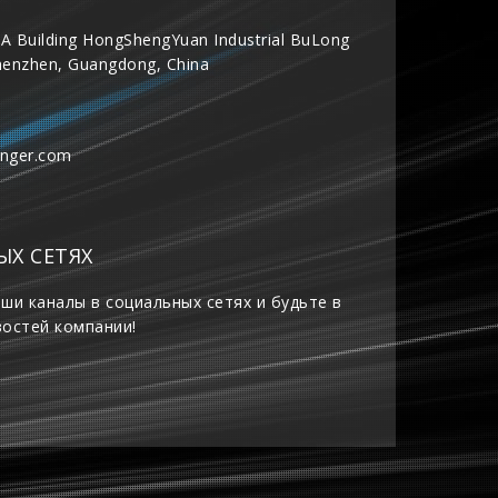
A Building HongShengYuan Industrial BuLong
henzhen, Guangdong, China
inger.com
ЫХ СЕТЯХ
ши каналы в социальных сетях и будьте в
востей компании!