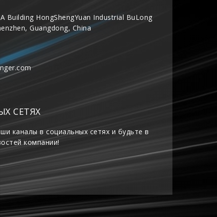
A Building HongShengYuan Industrial BuLong
henzhen, Guangdong, China
inger.com
ЫХ СЕТЯХ
ши каналы в социальных сетях и будьте в
востей компании!