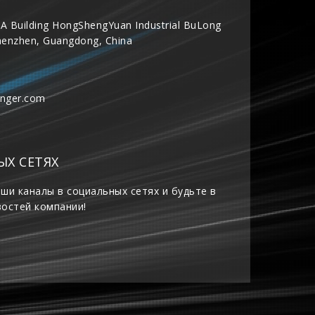
A Building HongShengYuan Industrial BuLong
henzhen, Guangdong, China
inger.com
ЫХ СЕТЯХ
ши каналы в социальных сетях и будьте в
востей компании!