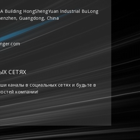
A Building HongShengYuan Industrial BuLong
henzhen, Guangdong, China
inger.com
ЫХ СЕТЯХ
ши каналы в социальных сетях и будьте в
востей компании!