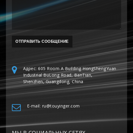
Адрес: 605 Room A Building HongShengYuan
Industrial BuLong Road, BanTian,
Shenzhen, Guangdong, China
E-mail: ru@touyinger.com
МЫ В СОЦИАЛЬНЫХ СЕТЯХ