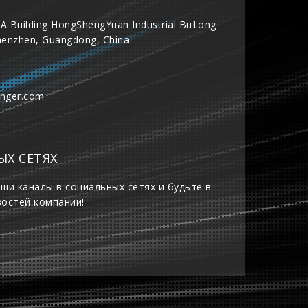
A Building HongShengYuan Industrial BuLong
henzhen, Guangdong, China
inger.com
ЫХ СЕТЯХ
ши каналы в социальных сетях и будьте в
востей компании!