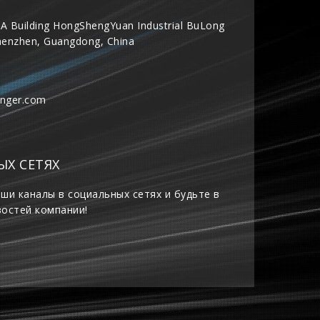
A Building HongShengYuan Industrial BuLong
henzhen, Guangdong, China
inger.com
ЫХ СЕТЯХ
ши каналы в социальных сетях и будьте в
востей компании!