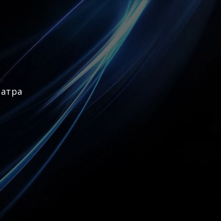
еатра