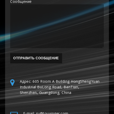
Сообщение
Адрес: 605 Room A Building HongShengYuan
Industrial BuLong Road, BanTian,
Shenzhen, Guangdong, China
E-mail: ru@touyinger.com