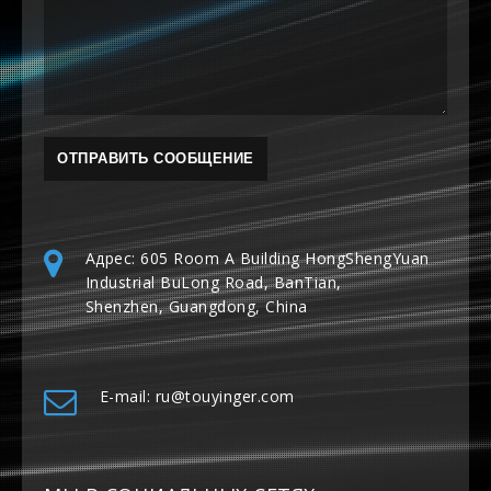
Адрес: 605 Room A Building HongShengYuan
Industrial BuLong Road, BanTian,
Shenzhen, Guangdong, China
E-mail: ru@touyinger.com