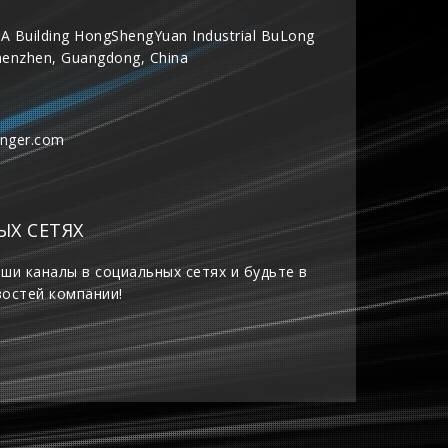
A Building HongShengYuan Industrial BuLong
henzhen, Guangdong, China
inger.com
ЫХ СЕТЯХ
ши каналы в социальных сетях и будьте в
востей компании!