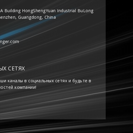
A Building HongShengYuan Industrial BuLong
henzhen, Guangdong, China
inger.com
ЫХ СЕТЯХ
ши каналы в социальных сетях и будьте в
востей компании!