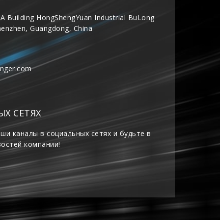
A Building HongShengYuan Industrial BuLong
henzhen, Guangdong, China
inger.com
ЫХ СЕТЯХ
ши каналы в социальных сетях и будьте в
востей компании!