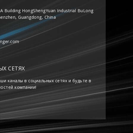
A Building HongShengYuan Industrial BuLong
henzhen, Guangdong, China
inger.com
ЫХ СЕТЯХ
ши каналы в социальных сетях и будьте в
востей компании!