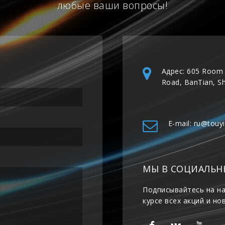
любые ваши вопросы!
Адрес: 605 Room 
Road, BanTian, S
E-mail: ru@touy
МЫ В СОЦИАЛЬН
Подписывайтесь на на
курсе всех акций и но