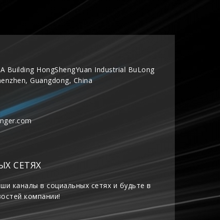
A Building HongShengYuan Industrial BuLong
henzhen, Guangdong, China
inger.com
ЫХ СЕТЯХ
ши каналы в социальных сетях и будьте в
востей компании!