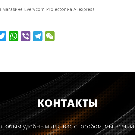
магазине Everycom Projector на Aliexpress
ebook
dnoklassniki
Twitter
WhatsApp
Viber
Telegram
WeChat
КОНТАКТЫ
 любым удобным для вас способом, мы всегда