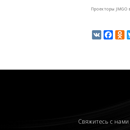
Проекторы JMGO в 
VK
Fac
O
Свяжитесь с нами