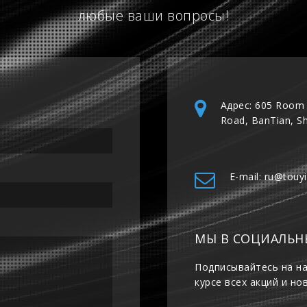
любые ваши вопросы!
Адрес: 605 Room 
Road, BanTian, S
E-mail: ru@touy
МЫ В СОЦИАЛЬН
Подписывайтесь на на
курсе всех акций и но