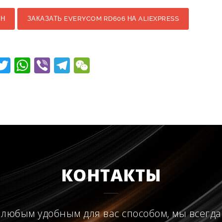
ОН
ЗАКАЗАТЬ EVERYCOM RD606 НА ALIEXPRESS
ebook
dnoklassniki
Twitter
WhatsApp
Viber
Telegram
WeChat
КОНТАКТЫ
 любым удобным для вас способом, мы всегда