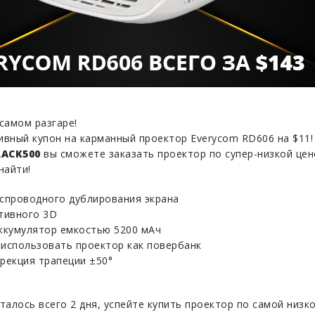
самом разгаре!
ивный купон на карманный проектор Everycom RD606 на $11! 
LACK500
вы сможете заказать проектор по супер-низкой це
найти!
спроводного дублирования экрана
тивного 3D
ккумулятор емкостью 5200 мАч
использовать проектор как повербанк
рекция трапеции ±50°
талось всего 2 дня, успейте купить проектор по самой низко