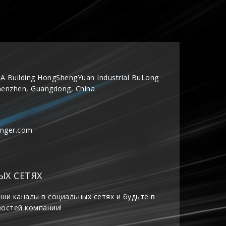
A Building HongShengYuan Industrial BuLong
henzhen, Guangdong, China
inger.com
ЫХ СЕТЯХ
ши каналы в социальных сетях и будьте в
востей компании!