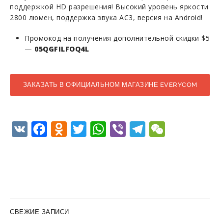
поддержкой HD разрешения! Высокий уровень яркости
2800 люмен, поддержка звука AC3, версия на Android!
Промокод на получения дополнительной скидки $5
—
05QGFILFOQ4L
ЗАКАЗАТЬ В ОФИЦИАЛЬНОМ МАГАЗИНЕ EVERYCOM
НА ALIEXPRESS
VK
Facebook
Odnoklassniki
Twitter
WhatsApp
Viber
Telegram
WeCha
СВЕЖИЕ ЗАПИСИ