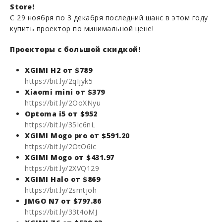
Store!
С 29 ноября по 3 декабря последний шанс в этом году
купить проектор по минимальной цене!
Проекторы с большой скидкой!
XGIMI H2 от $789
https://bit.ly/2qIjyk5
Xiaomi mini от $379
https://bit.ly/2OoXNyu
Optoma i5 от $952
https://bit.ly/35Ic6nL
XGIMI Mogo pro от $591.20
https://bit.ly/2OtO6ic
XGIMI Mogo от $431.97
https://bit.ly/2XVQ129
XGIMI Halo от $869
https://bit.ly/2smtjoh
JMGO N7 от $797.86
https://bit.ly/33t4oMJ