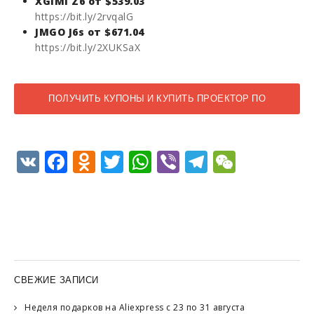
XGIMI Z6 от $539.03
https://bit.ly/2rvqalG
JMGO J6s от $671.04
https://bit.ly/2XUKSaX
ПОЛУЧИТЬ КУПОНЫ И КУПИТЬ ПРОЕКТОР ПО
МИНИМАЛЬНОЙ ЦЕНЕ
VK
Facebook
Odnoklassniki
Twitter
WhatsApp
Viber
Telegram
WeCha
СВЕЖИЕ ЗАПИСИ
Неделя подарков на Aliexpress с 23 по 31 августа