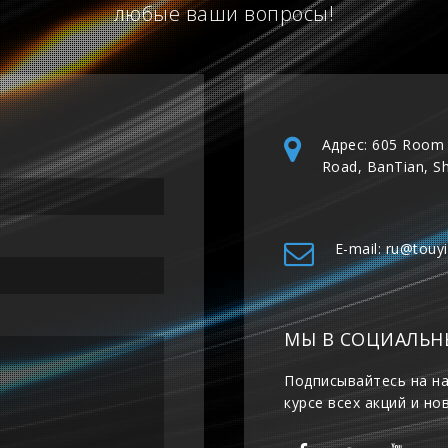
любые ваши вопросы!
Адрес: 605 Room 
Road, BanTian, S
E-mail: ru@touy
МЫ В СОЦИАЛЬН
Подписывайтесь на на
курсе всех акций и но