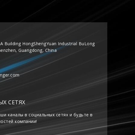
A Building HongShengYuan Industrial BuLong
henzhen, Guangdong, China
inger.com
ЫХ СЕТЯХ
ши каналы в социальных сетях и будьте в
востей компании!