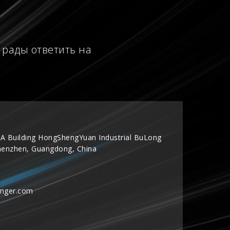
 рады ответить на
A Building HongShengYuan Industrial BuLong
henzhen, Guangdong, China
inger.com