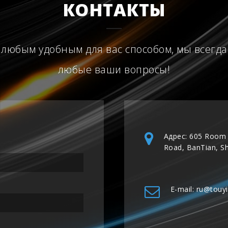
КОНТАКТЫ
 любым удобным для вас способом, мы всегда
любые ваши вопросы!
Адрес: 605 Room 
Road, BanTian, S
E-mail: ru@touy